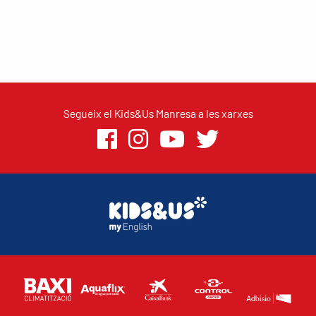
Segueix el Kids&Us Manresa a les xarxes