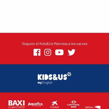
Segueix el Kids&Us Manresa a les xarxes