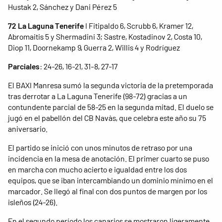
Hustak 2, Sánchez y Dani Pérez 5
72 La Laguna Tenerife
I Fitipaldo 6, Scrubb 6, Kramer 12,
Abromaitis 5 y Shermadini 3; Sastre, Kostadinov 2, Costa 10,
Diop 11, Doornekamp 9, Guerra 2, Willis 4 y Rodríguez
Parciales
: 24-26, 16-21, 31-8, 27-17
El BAXI Manresa sumó la segunda victoria de la pretemporada
tras derrotar a La Laguna Tenerife (98-72) gracias a un
contundente parcial de 58-25 en la segunda mitad. El duelo se
jugó en el pabellón del CB Navàs, que celebra este año su 75
aniversario.
El partido se inició con unos minutos de retraso por una
incidencia en la mesa de anotación. El primer cuarto se puso
en marcha con mucho acierto e igualdad entre los dos
equipos, que se iban intercambiando un dominio mínimo en el
marcador. Se llegó al final con dos puntos de margen por los
isleños (24-26).
En el segundo período los canarios se mostraron ligeramente