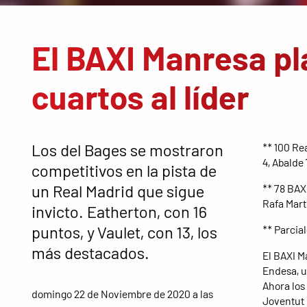
El BAXI Manresa pl
cuartos al líder
Los del Bages se mostraron
** 100 Rea
4, Abalde 
competitivos en la pista de
un Real Madrid que sigue
** 78 BAXI
Rafa Martí
invicto. Eatherton, con 16
puntos, y Vaulet, con 13, los
** Parcial
más destacados.
El BAXI Ma
Endesa, u
Ahora los
domingo 22 de Noviembre de 2020 a las
Joventut 