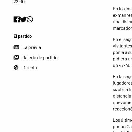
22:30
En los in
exmanresa
una dista
marcador 
El partido
En el seg
visitante
La previa
ponía a s
Galeria de partido
pidiera u
un 47-40 
Directo
En la seg
jugadores
sí, abría 
distancia
nuevament
reaccionó 
Los últim
por un Ca