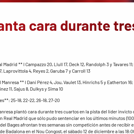
anta cara durante tre
l Madrid ** I Campazzo 20, Llull 17, Deck 12, Randolph 3 y Tavares 11
7, Laprovittola 4, Reyes 2, Garuba 7 y Carroll 13
 Manresa ** I Dani Pérez 4, Jou, Vaulet 13, Hinrichs 5 y Eatherton 16;
nez 11, Sajus 8, Dulkys y Sima 10
es**: 25-18, 22-22, 26-18, 27-20
nresa plantó cara durante tres cuartos en la pista del líder invicto 
n Real Madrid que sólo pudo sentenciar en los últimos minutos (100
 del Bages afrontan tres semanas sin competición antes de recibir e
de Badalona en el Nou Congost, el sábado 12 de diciembre a las 18:0