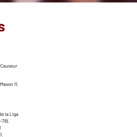
s
; Causeur
 Mason 11,
de la Liga
-78).
l
0.