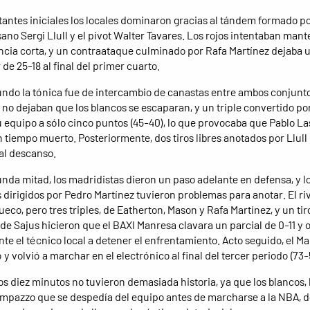
stantes iniciales los locales dominaron gracias al tándem formado po
no Sergi Llull y el pívot Walter Tavares. Los rojos intentaban mant
ncia corta, y un contraataque culminado por Rafa Martínez dejaba 
de 25-18 al final del primer cuarto.
undo la tónica fue de intercambio de canastas entre ambos conjunto
s no dejaban que los blancos se escaparan, y un triple convertido p
u equipo a sólo cinco puntos (45-40), lo que provocaba que Pablo La
n tiempo muerto. Posteriormente, dos tiros libres anotados por Llull
al descanso.
unda mitad, los madridistas dieron un paso adelante en defensa, y l
 dirigidos por Pedro Martínez tuvieron problemas para anotar. El riv
hueco, pero tres triples, de Eatherton, Mason y Rafa Martínez, y un ti
 de Sajus hicieron que el BAXI Manresa clavara un parcial de 0-11 y 
e el técnico local a detener el enfrentamiento. Acto seguido, el Ma
y volvió a marchar en el electrónico al final del tercer periodo (73-
os diez minutos no tuvieron demasiada historia, ya que los blancos,
mpazzo que se despedía del equipo antes de marcharse a la NBA, d