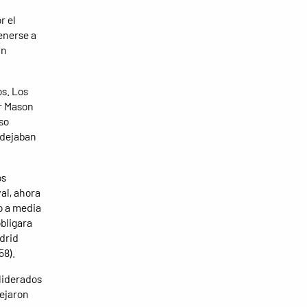
r el
enerse a
un
s. Los
or Mason
so
 dejaban
os
al, ahora
ro a media
obligara
drid
58).
 liderados
ejaron