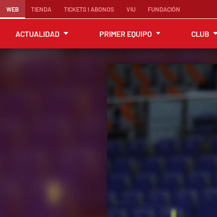
WEB
TIENDA
TICKETS I ABONOS
VIU
FUNDACIÓN
ACTUALIDAD
PRIMER EQUIPO
CLUB