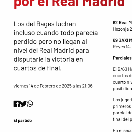
por el Real Madrid
Los del Bages luchan
92 Real M
Hezonja 24
incluso cuando todo parecía
perdido pero no llegan al
69 BAXI 
Reyes 14,
nivel del Real Madrid para
disputarle la victoria en
Parciales
cuartos de final.
El BAXI M
cuartos d
cuarto ni
viernes 14 de Febrero de 2025 a las 21:06
posibilida
Los jugad
primeros 
parcial d
final del 
El partido
En el segu