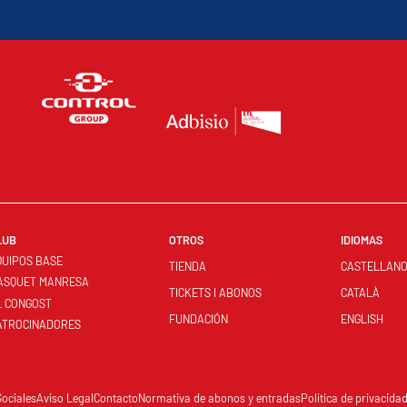
LUB
OTROS
IDIOMAS
QUIPOS BASE
TIENDA
CASTELLAN
ASQUET MANRESA
TICKETS I ABONOS
CATALÀ
L CONGOST
FUNDACIÓN
ENGLISH
ATROCINADORES
Sociales
Aviso Legal
Contacto
Normativa de abonos y entradas
Política de privacida