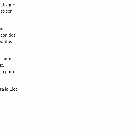
, lo que
nso con
una
 con dos
 puntos
o para
go,
nta para
á la Liga