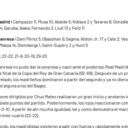
adrid
I Campazzo 11, Musa 10, Abalde 5, Ndiaye 2 y Tavares 8; Gonzále
, Garuba, Ibaka, Fernando 3, Llull 13 y Feliz 11
Manresa
I Dani Pérez 5, Obasohan 9, Sagnia, Alston Jr. 17 y Cate 2; Ves
 Massa 14, Steinbergs 1, Saint-Supéry 2 y Hunt 5
: 22-22, 21-8, 20-19, 29-20
anresa no pudo dar la sorpresa y cayó ante el poderoso Real Madrid
e final de la Copa del Rey de Gran Canaria (92-69). Después de un p
velado, los madrileños dominaron a partir del segundo y ya no dier
d alguna a los del Bages.
ores dirigidos por Chus Mateo realizaron un gran inicio y anotaron l
siete puntos del partido. Posteriormente, los rojos reaccionaron co
e 0-10. A partir de ahí mucha igualdad, tal y como demuestra el mar
primer cuarto (22-22).
ndo, los madridistas volvieron a salir con fuerza y ​​rápidamente vol