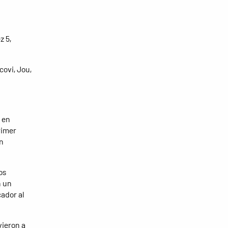
z 5,
covi, Jou,
 en
rimer
on
os
n un
cador al
vieron a