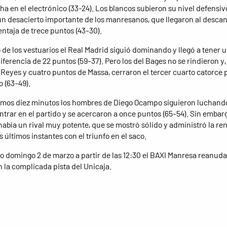
ha en el electrónico (33-24). Los blancos subieron su nivel defensivo
n desacierto importante de los manresanos, que llegaron al desca
ntaja de trece puntos (43-30).
 de los vestuarios el Real Madrid siguió dominando y llegó a tener 
ferencia de 22 puntos (59-37). Pero los del Bages no se rindieron y,
e Reyes y cuatro puntos de Massa, cerraron el tercer cuarto catorce
o (63-49).
timos diez minutos los hombres de Diego Ocampo siguieron luchand
entrar en el partido y se acercaron a once puntos (65-54). Sin embar
había un rival muy potente, que se mostró sólido y administró la re
os últimos instantes con el triunfo en el saco.
o domingo 2 de marzo a partir de las 12:30 el BAXI Manresa reanudar
 la complicada pista del Unicaja.