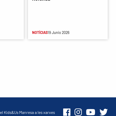
NOTÍCIAS
19 Junio 2026
el Kids&Us Manresa a les xarxes