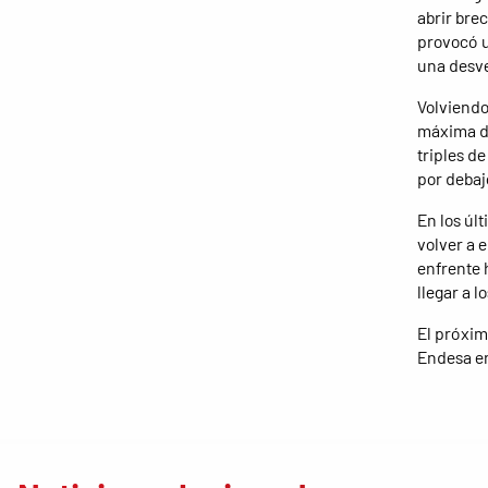
abrir brec
provocó u
una desve
Volviendo
máxima di
triples d
por debaj
En los úl
volver a 
enfrente 
llegar a l
El próxim
Endesa en