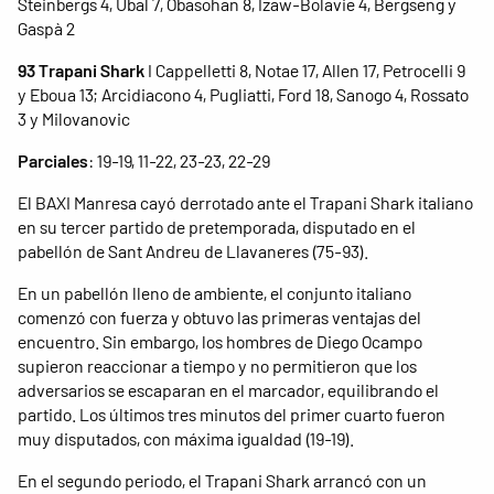
Steinbergs 4, Ubal 7, Obasohan 8, Izaw-Bolavie 4, Bergseng y
Gaspà 2
93 Trapani Shark
I Cappelletti 8, Notae 17, Allen 17, Petrocelli 9
y Eboua 13; Arcidiacono 4, Pugliatti, Ford 18, Sanogo 4, Rossato
3 y Milovanovic
Parciales
: 19-19, 11-22, 23-23, 22-29
El BAXI Manresa cayó derrotado ante el Trapani Shark italiano
en su tercer partido de pretemporada, disputado en el
pabellón de Sant Andreu de Llavaneres (75-93).
En un pabellón lleno de ambiente, el conjunto italiano
comenzó con fuerza y obtuvo las primeras ventajas del
encuentro. Sin embargo, los hombres de Diego Ocampo
supieron reaccionar a tiempo y no permitieron que los
adversarios se escaparan en el marcador, equilibrando el
partido. Los últimos tres minutos del primer cuarto fueron
muy disputados, con máxima igualdad (19-19).
En el segundo periodo, el Trapani Shark arrancó con un