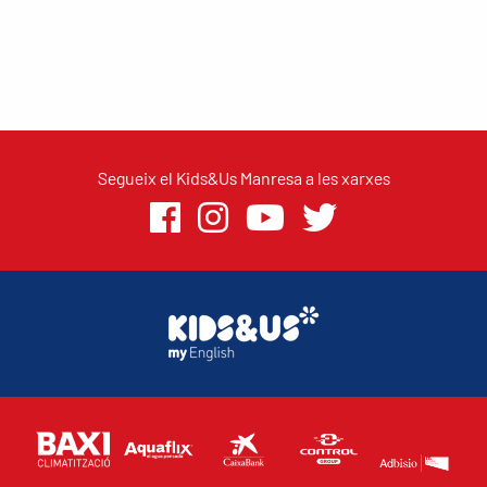
Segueix el Kids&Us Manresa a les xarxes