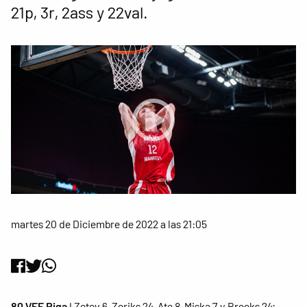
21p, 3r, 2ass y 22val.
martes 20 de Diciembre de 2022 a las 21:05
80 VEF Riga
I Zotov 6, Zoriks 24, Ate 8, Miska 7 y Brooks 24;