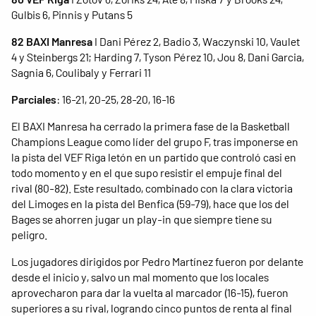
Gulbis 6, Pinnis y Putans 5
82 BAXI Manresa
I Dani Pérez 2, Badio 3, Waczynski 10, Vaulet
4 y Steinbergs 21; Harding 7, Tyson Pérez 10, Jou 8, Dani Garcia,
Sagnia 6, Coulibaly y Ferrari 11
Parciales
: 16-21, 20-25, 28-20, 16-16
El BAXI Manresa ha cerrado la primera fase de la Basketball
Champions League como líder del grupo F, tras imponerse en
la pista del VEF Riga letón en un partido que controló casi en
todo momento y en el que supo resistir el empuje final del
rival (80-82). Este resultado, combinado con la clara victoria
del Limoges en la pista del Benfica (59-79), hace que los del
Bages se ahorren jugar un play-in que siempre tiene su
peligro.
Los jugadores dirigidos por Pedro Martínez fueron por delante
desde el inicio y, salvo un mal momento que los locales
aprovecharon para dar la vuelta al marcador (16-15), fueron
superiores a su rival, logrando cinco puntos de renta al final