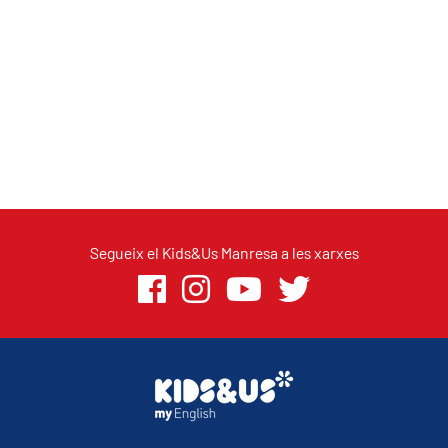
Segueix el Kids&Us Manresa a les xarxes