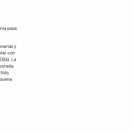
gnia pasa
anarias y
utar con
EBA). La
porada,
tido,
 buena