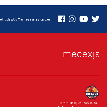
el Kids&Us Manresa a les xarxes
O
© 2026 Bàsquet Manresa, SAE