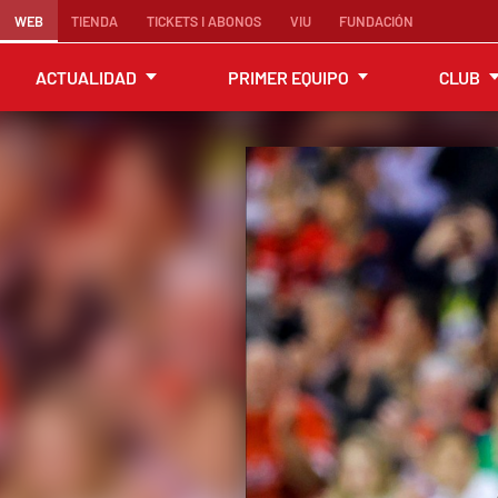
WEB
TIENDA
TICKETS I ABONOS
VIU
FUNDACIÓN
ACTUALIDAD
PRIMER EQUIPO
CLUB