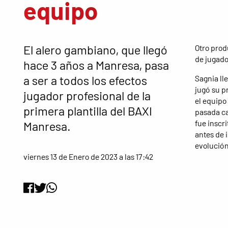
equipo
El alero gambiano, que llegó
Otro prod
de jugado
hace 3 años a Manresa, pasa
a ser a todos los efectos
Sagnia ll
jugó su p
jugador profesional de la
el equipo
primera plantilla del BAXI
pasada ca
fue inscri
Manresa.
antes de 
evolución 
viernes 13 de Enero de 2023 a las 17:42