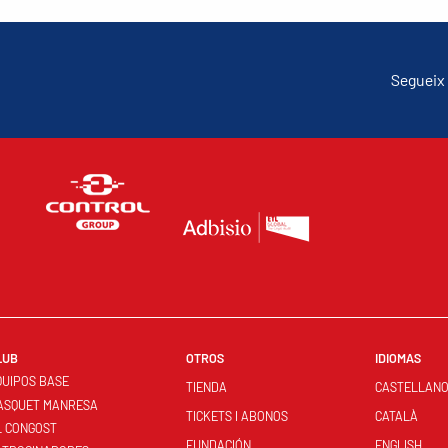
Segueix 
LUB
OTROS
IDIOMAS
QUIPOS BASE
TIENDA
CASTELLAN
ASQUET MANRESA
TICKETS I ABONOS
CATALÀ
L CONGOST
FUNDACIÓN
ENGLISH