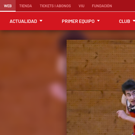
WEB
TIENDA
TICKETS I ABONOS
VIU
FUNDACIÓN
ACTUALIDAD
PRIMER EQUIPO
CLUB