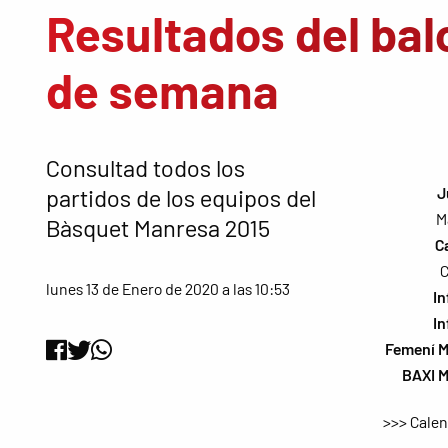
Resultados del bal
de semana
Consultad todos los
partidos de los equipos del
J
M
Bàsquet Manresa 2015
C
C
lunes 13 de Enero de 2020 a las 10:53
In
In
Femení 
BAXI 
>>> Calen