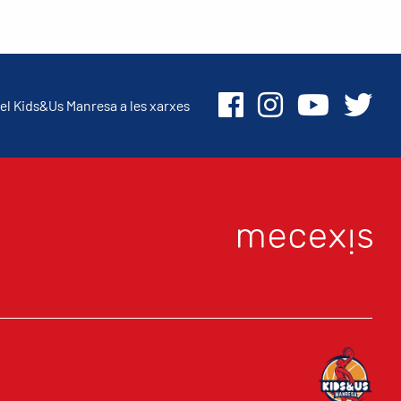
el Kids&Us Manresa a les xarxes
O