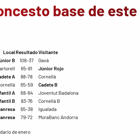
oncesto base de este 
Local
Resultado
Visitante
únior B
108-37
Gavà
artorell
65-81
Júnior Rojo
adete A
88-78
Cornellà
ornellà
65-59
Cadete B
fantil A
68-64
Joventut Badalona
fantil B
83-76
Cornellà B
Manresa
65-38
Igualada
Manresa
79-72
MoraBanc Andorra
dario de enero