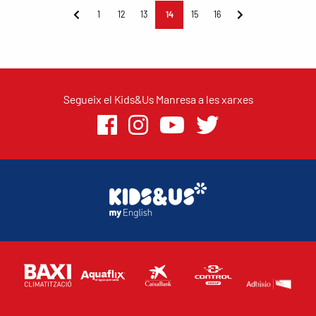
1
12
13
14
15
16
Segueix el Kids&Us Manresa a les xarxes