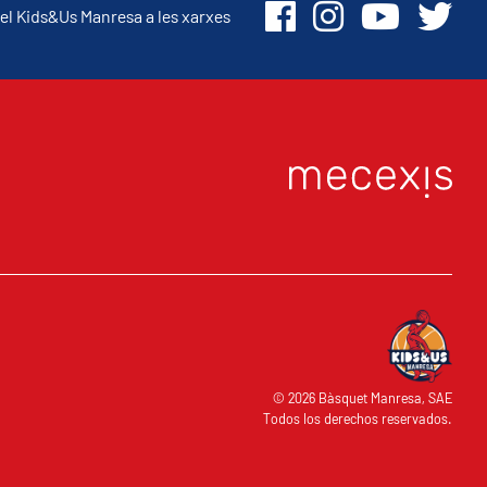
el Kids&Us Manresa a les xarxes
O
© 2026 Bàsquet Manresa, SAE
Todos los derechos reservados.