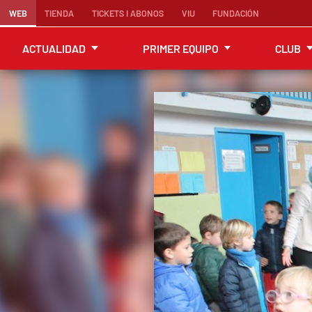
WEB
TIENDA
TICKETS I ABONOS
VIU
FUNDACIÓN
ACTUALIDAD
PRIMER EQUIPO
CLUB