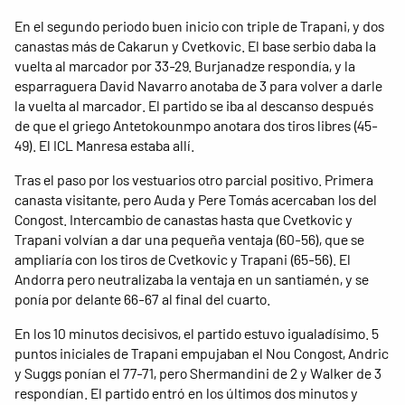
En el segundo periodo buen inicio con triple de Trapani, y dos
canastas más de Cakarun y Cvetkovic. El base serbio daba la
vuelta al marcador por 33-29. Burjanadze respondía, y la
esparraguera David Navarro anotaba de 3 para volver a darle
la vuelta al marcador. El partido se iba al descanso después
de que el griego Antetokounmpo anotara dos tiros libres (45-
49). El ICL Manresa estaba allí.
Tras el paso por los vestuarios otro parcial positivo. Primera
canasta visitante, pero Auda y Pere Tomás acercaban los del
Congost. Intercambio de canastas hasta que Cvetkovic y
Trapani volvían a dar una pequeña ventaja (60-56), que se
ampliaría con los tiros de Cvetkovic y Trapani (65-56). El
Andorra pero neutralizaba la ventaja en un santiamén, y se
ponía por delante 66-67 al final del cuarto.
En los 10 minutos decisivos, el partido estuvo igualadísimo. 5
puntos iniciales de Trapani empujaban el Nou Congost, Andric
y Suggs ponían el 77-71, pero Shermandini de 2 y Walker de 3
respondían. El partido entró en los últimos dos minutos y