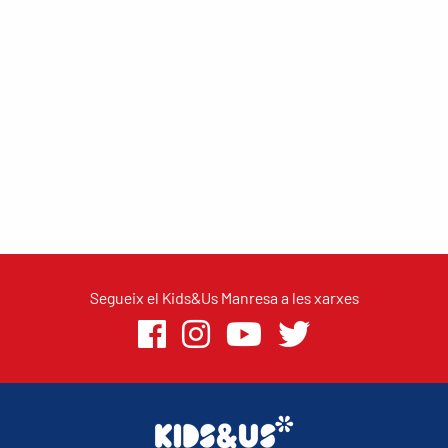
Segueix el Kids&Us Manresa a les xarxes