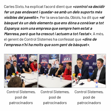
Carles Sixto, ha explicat l’acord dient que
«control va decidir
fer un pas endavant i quedar-se amb un dels suports més
visibles del pavelló»
. Per la seva banda, Obiols, ha dit que
«el
bàsquet és un dels elements que ens dóna a conèixer a tot
Espanya; som una empresa que sempre hem estat a
Manresa, però que ha crescut i actuem a tot l’estat»
. A més,
el gerent de Control Sistemes ha confessat que
«dins de
l’empresa n’hi ha molts que som gent de bàsquet»
.
Control Sistemes,
Control Sistemes,
Control Sistemes,
pool de
pool de
pool de
patrocinadors
patrocinadors
patrocinadors