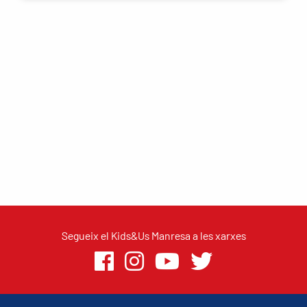
Segueix el Kids&Us Manresa a les xarxes