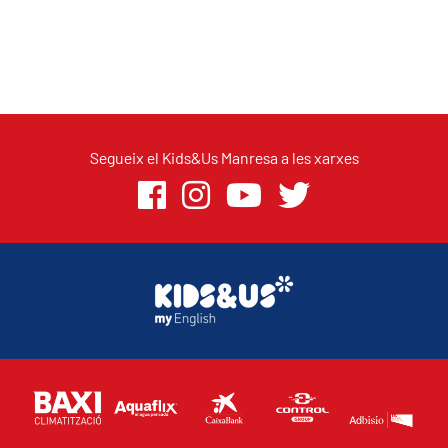
Segueix el Kids&Us Manresa a les xarxes