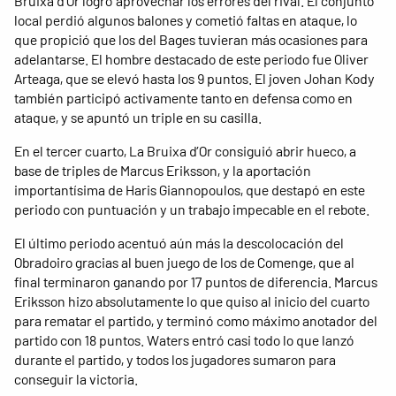
Bruixa d’Or logró aprovechar los errores del rival. El conjunto
local perdió algunos balones y cometió faltas en ataque, lo
que propició que los del Bages tuvieran más ocasiones para
adelantarse. El hombre destacado de este periodo fue Oliver
Arteaga, que se elevó hasta los 9 puntos. El joven Johan Kody
también participó activamente tanto en defensa como en
ataque, y se apuntó un triple en su casilla.
En el tercer cuarto, La Bruixa d’Or consiguió abrir hueco, a
base de triples de Marcus Eriksson, y la aportación
importantísima de Haris Giannopoulos, que destapó en este
periodo con puntuación y un trabajo impecable en el rebote.
El último periodo acentuó aún más la descolocación del
Obradoiro gracias al buen juego de los de Comenge, que al
final terminaron ganando por 17 puntos de diferencia. Marcus
Eriksson hizo absolutamente lo que quiso al inicio del cuarto
para rematar el partido, y terminó como máximo anotador del
partido con 18 puntos. Waters entró casi todo lo que lanzó
durante el partido, y todos los jugadores sumaron para
conseguir la victoria.