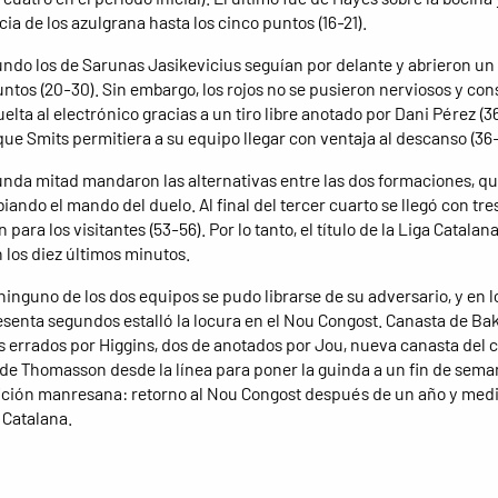
cia de los azulgrana hasta los cinco puntos (16-21).
undo los de Sarunas Jasikevicius seguían por delante y abrieron un
untos (20-30). Sin embargo, los rojos no se pusieron nerviosos y con
uelta al electrónico gracias a un tiro libre anotado por Dani Pérez (3
que Smits permitiera a su equipo llegar con ventaja al descanso (36-
unda mitad mandaron las alternativas entre las dos formaciones, qu
iando el mando del duelo. Al final del tercer cuarto se llegó con tr
para los visitantes (53-56). Por lo tanto, el título de la Liga Catalan
n los diez últimos minutos.
 ninguno de los dos equipos se pudo librarse de su adversario, y en l
esenta segundos estalló la locura en el Nou Congost. Canasta de Bak
res errados por Higgins, dos de anotados por Jou, nueva canasta del 
 de Thomasson desde la línea para poner la guinda a un fin de sema
fición manresana: retorno al Nou Congost después de un año y medio
 Catalana.