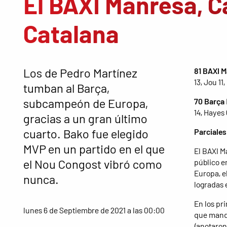
El BAXI Manresa, C
Catalana
Los de Pedro Martínez
81 BAXI 
13, Jou 11
tumban al Barça,
subcampeón de Europa,
70 Barça
14, Hayes 
gracias a un gran último
cuarto. Bako fue elegido
Parciales
MVP en un partido en el que
El BAXI M
el Nou Congost vibró como
público e
Europa, el
nunca.
logradas 
En los pr
lunes 6 de Septiembre de 2021 a las 00:00
que manda
(anotaron 