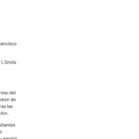
Francisco
 1, Smits
reso del
mpeón de
ras las
ción.
sitantes
e
 y amplió