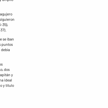
 agujero
siguieron
6-35),
37).
e se iban
es puntos
a debía
os
o, dos
capitán y
na ideal
 y título