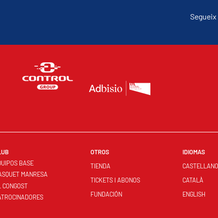
Segueix 
LUB
OTROS
IDIOMAS
QUIPOS BASE
TIENDA
CASTELLAN
ASQUET MANRESA
TICKETS I ABONOS
CATALÀ
L CONGOST
FUNDACIÓN
ENGLISH
ATROCINADORES