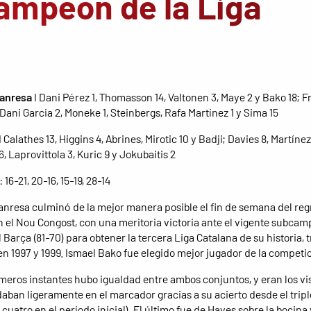
ampeón de la Liga
Manresa
I Dani Pérez 1, Thomasson 14, Valtonen 3, Maye 2 y Bako 18; 
, Dani Garcia 2, Moneke 1, Steinbergs, Rafa Martínez 1 y Sima 15
I Calathes 13, Higgins 4, Abrines, Mirotic 10 y Badji; Davies 8, Martínez
6, Laprovittola 3, Kuric 9 y Jokubaitis 2
: 16-21, 20-16, 15-19, 28-14
anresa culminó de la mejor manera posible el fin de semana del reg
n el Nou Congost, con una meritoria victoria ante el vigente subca
 Barça (81-70) para obtener la tercera Liga Catalana de su historia, t
en 1997 y 1999. Ismael Bako fue elegido mejor jugador de la competi
imeros instantes hubo igualdad entre ambos conjuntos, y eran los vi
ban ligeramente en el marcador gracias a su acierto desde el tripl
cuatro en el período inicial). El último fue de Hayes sobre la bocina