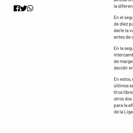
la diferen
En el seg
de diez p
darle la v
antes de 
En la seg
intercamb
de margen 
decidir e
En estos,
últimos s
tiros lib
otros dos
para la a
de la Liga