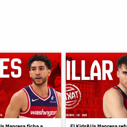
Us Manresa ficha a
El Kids&Us Manresa refu