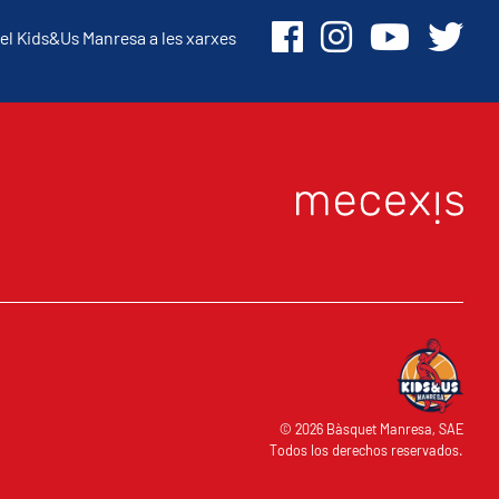
el Kids&Us Manresa a les xarxes
O
© 2026 Bàsquet Manresa, SAE
Todos los derechos reservados.