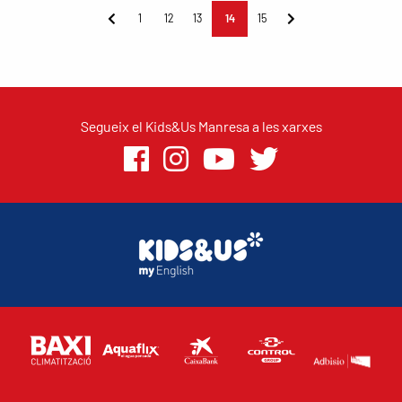
1
12
13
14
15
Segueix el Kids&Us Manresa a les xarxes