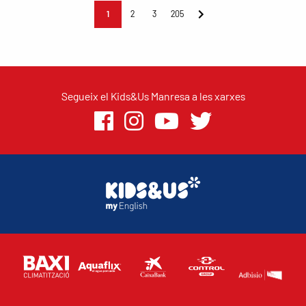
1
2
3
205
Segueix el Kids&Us Manresa a les xarxes