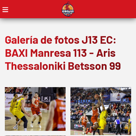
Galería de fotos J13 EC:
BAXI Manresa 113 - Aris
Thessaloniki Betsson 99