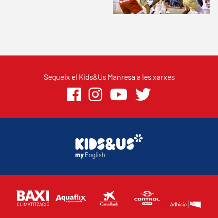
Segueix el Kids&Us Manresa a les xarxes