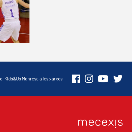
el Kids&Us Manresa a les xarxes