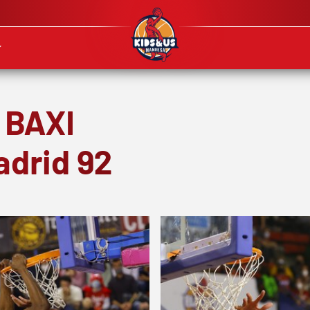
: BAXI
adrid 92