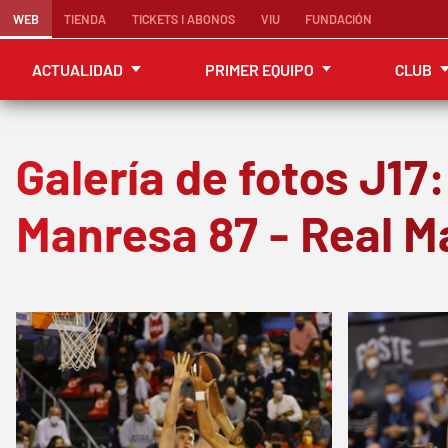
WEB
TIENDA
TICKETS I ABONOS
VIU
FUNDACIÓN
ACTUALIDAD
PRIMER EQUIPO
CLUB
Galería de fotos J17
Manresa 87 - Real M