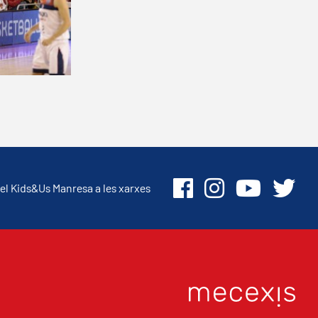
el Kids&Us Manresa a les xarxes