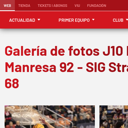
WEB
TIENDA
TICKETS I ABONOS
VIU
FUNDACIÓN
ACTUALIDAD
PRIMER EQUIPO
CLUB
Galería de fotos J10
Manresa 92 - SIG St
68