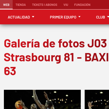
WEB
TIENDA
TICKETS I ABONOS
VIU
FUNDACIÓN
ACTUALIDAD
PRIMER EQUIPO
CLUB
Galería de fotos J03
Strasbourg 81 - BAX
63