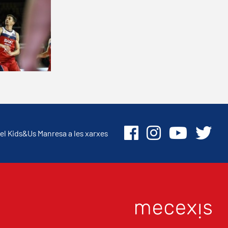
el Kids&Us Manresa a les xarxes