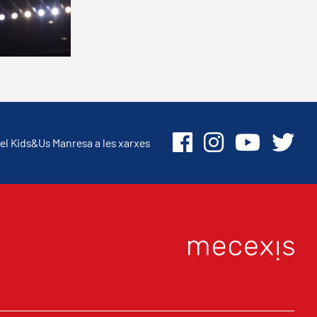
el Kids&Us Manresa a les xarxes