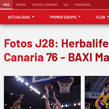
WEB
TIENDA
TICKETS I ABONOS
VIU
FUNDACIÓN
ACTUALIDAD
PRIMER EQUIPO
CLUB
Fotos J28: Herbalife
Canaria 76 - BAXI M