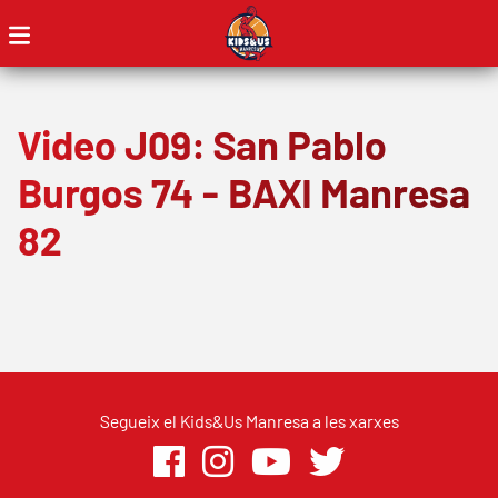
Video J09: San Pablo
Burgos 74 - BAXI Manresa
82
Segueix el Kids&Us Manresa a les xarxes