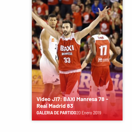
Video J17: BAXI Manresa 78 -
Real Madrid 83
GALERIA DE PARTIDO
20 Enero 2019