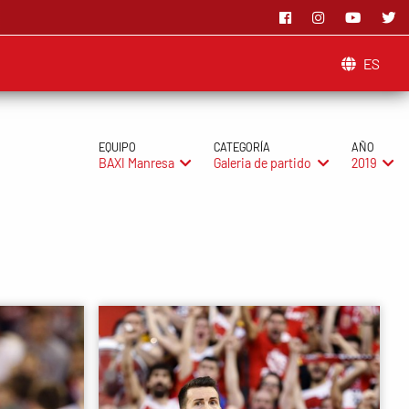
ES
EQUIPO
CATEGORÍA
AÑO
BAXI Manresa
Galeria de partido
2019