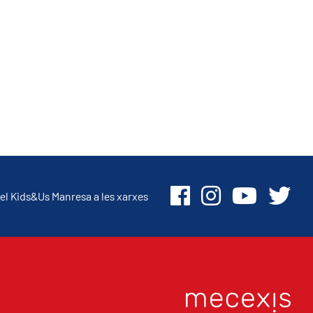
el Kids&Us Manresa a les xarxes