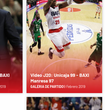
 BAXI
Video J20: Unicaja 99 - BAXI
Manresa 97
2019
GALERIA DE PARTIDO
9 Febrero 2019