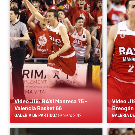
Video J19: BAXI Manresa 75 -
Video J1
Valencia Basket 66
Breogán 
GALERIA DE PARTIDO
3 Febrero 2019
GALERIA DE