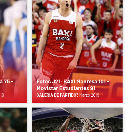
a 75 -
Fotos J21: BAXI Manresa 101 -
Movistar Estudiantes 91
019
GALERIA DE PARTIDO
3 Marzo 2019