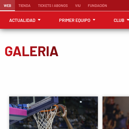
WEB
TIENDA
TICKETS I ABONOS
VIU
FUNDACIÓN
ACTUALIDAD
PRIMER EQUIPO
CLUB
GALERIA