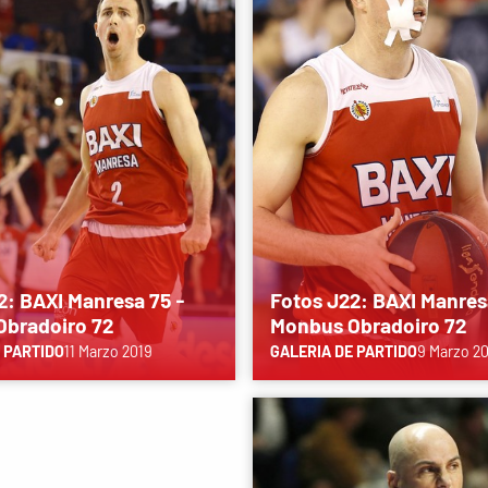
2: BAXI Manresa 75 -
Fotos J22: BAXI Manres
bradoiro 72
Monbus Obradoiro 72
 PARTIDO
11 Marzo 2019
GALERIA DE PARTIDO
9 Marzo 2