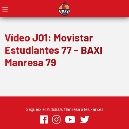
Vídeo J01: Movistar
Estudiantes 77 - BAXI
Manresa 79
Segueix el Kids&Us Manresa a les xarxes