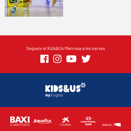
Segueix el Kids&Us Manresa a les xarxes