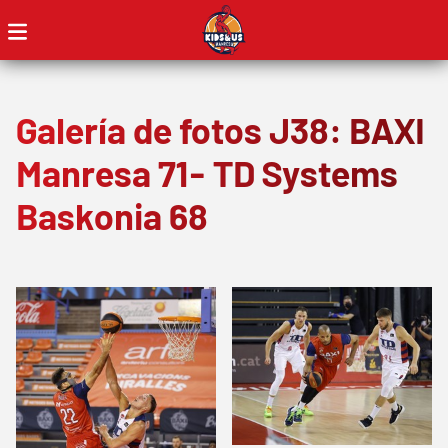
Galería de fotos J38: BAXI
Manresa 71- TD Systems
Baskonia 68