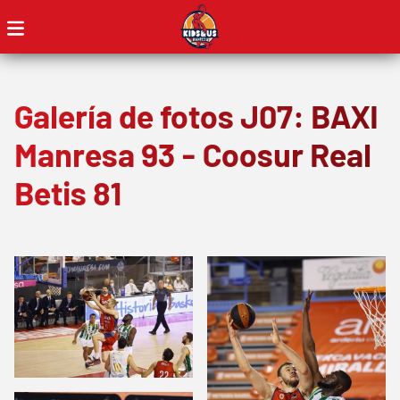
Galería de fotos J07: BAXI
Manresa 93 - Coosur Real
Betis 81