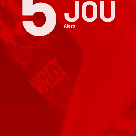
5
JOU
Alero