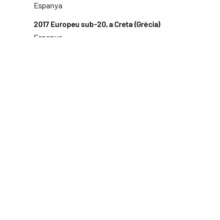
Espanya
2017 Europeu sub-20, a Creta (Grècia)
Espanya
Palmarés
2015 Europeu 3x3 sub-18. Bronze
Espanya
2017-18 Copa Princesa. Subcampió
ICL Manresa
2017-18 LEB Or. Campió del play-off
ICL Manresa
2021-22 Lliga Catalana. Campió
BAXI Manresa