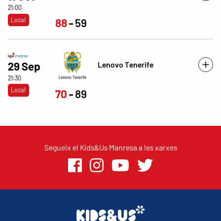
21:00
Local
88
59
Lenovo Tenerife
29 Sep
21:30
Local
70
89
Segueix el Kids&Us Manresa a les xarxes