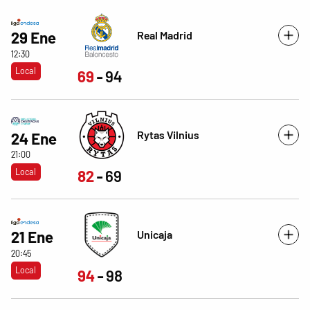
Real Madrid
29 Ene
12:30
Local
69
94
Rytas Vilnius
24 Ene
21:00
Local
82
69
Unicaja
21 Ene
20:45
Local
94
98