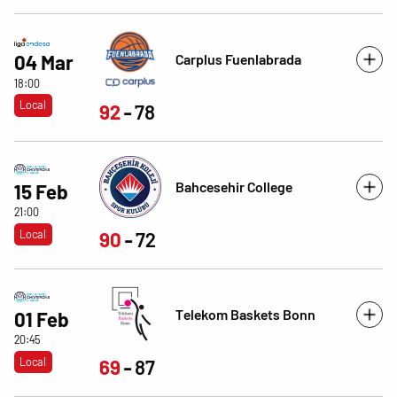
Carplus Fuenlabrada
04 Mar
18:00
Local
92
78
Bahcesehir College
15 Feb
21:00
Local
90
72
Telekom Baskets Bonn
01 Feb
20:45
Local
69
87