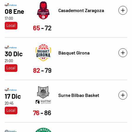
Casademont Zaragoza
08 Ene
17:00
Local
65
72
Bàsquet Girona
30 Dic
21:00
Local
82
79
Surne Bilbao Basket
17 Dic
20:45
Local
76
86