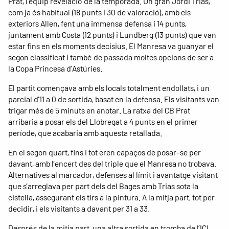
Prat, l’equip revelació de la temporada. Un gran Jordi Trias,
com ja és habitual (18 punts i 30 de valoració), amb els
exteriors Allen, fent una immensa defensa i 14 punts,
juntament amb Costa (12 punts) i Lundberg (13 punts) que van
estar fins en els moments decisius. El Manresa va guanyar el
segon classificat i també de passada moltes opcions de ser a
la Copa Princesa d’Astúries.
El partit començava amb els locals totalment endollats, i un
parcial d’11 a 0 de sortida, basat en la defensa. Els visitants van
trigar més de 5 minuts en anotar. La ratxa del CB Prat
arribaria a posar els del Llobregat a 4 punts en el primer
període, que acabaria amb aquesta retallada.
En el segon quart, fins i tot eren capaços de posar-se per
davant, amb l’encert des del triple que el Manresa no trobava.
Alternatives al marcador, defenses al límit i avantatge visitant
que s’arreglava per part dels del Bages amb Trias sota la
cistella, assegurant els tirs a la pintura. A la mitja part, tot per
decidir, i els visitants a davant per 31 a 33.
Després de la mitja part, una altra sortida en tromba de l’ICL