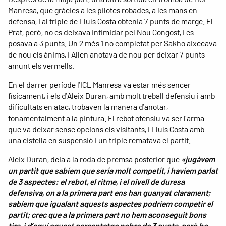
Manresa, que gràcies a les pilotes robades, a les mans en
defensa, i al triple de Lluís Costa obtenia 7 punts de marge. El
Prat, però, no es deixava intimidar pel Nou Congost, i es
posava a 3 punts. Un 2 més 1 no completat per Sakho aixecava
de nou els ànims, i Allen anotava de nou per deixar 7 punts
amunt els vermells.
En el darrer període l’ICL Manresa va estar més sencer
físicament, i els d’Aleix Duran, amb molt treball defensiu i amb
dificultats en atac, trobaven la manera d’anotar,
fonamentalment a la pintura. El rebot ofensiu va ser l’arma
que va deixar sense opcions els visitants, i Lluís Costa amb
una cistella en suspensió i un triple rematava el partit.
Aleix Duran, deia a la roda de premsa posterior que
«jugàvem
un partit que sabíem que seria molt competit, i havíem parlat
de 3 aspectes: el rebot, el ritme, i el nivell de duresa
defensiva, on a la primera part ens han guanyat clarament;
sabíem que igualant aquests aspectes podríem competir el
partit; crec que a la primera part no hem aconseguit bons
tirs, i d’aquí aquest percentatge pobre de 3 punts, però ho