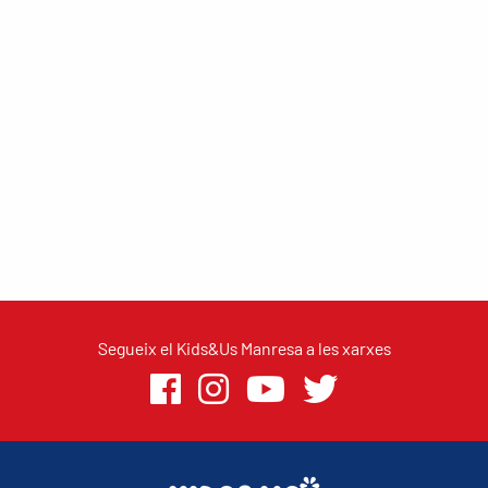
Segueix el Kids&Us Manresa a les xarxes