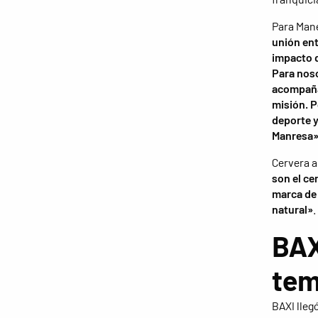
Para Mane
unión ent
impacto 
Para noso
acompañar
misión. P
deporte 
Manresa
Cervera 
son el ce
marca de 
natural»
.
BAX
tem
BAXI lleg