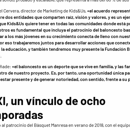
l Cervera, director de Marketing de Kids&Us,
«el acuerdo represent
re dos entidades que comparten raíz, visión y valores, y es un eje
que Kids&Us quiere tener en todas las comunidades donde está p
tros es fundamental que incluya el patrocinio del baloncesto ba
 a los más jóvenes en su crecimiento conecta de lleno con nues
or eso trabajaremos juntos para desarrollar acciones que conecte
y la educación, y también tendremos muy presente la Fundación 
»
.
añade:
«el baloncesto es un deporte que se vive en familia, y las fa
ntro de nuestro proyecto. Es, por tanto, una oportunidad única pa
estar presente y de generar notoriedad, con sentido, frente a su 
I, un vínculo de ocho
poradas
ó al patrocinio del Bàsquet Manresa en verano de 2018, con el equip