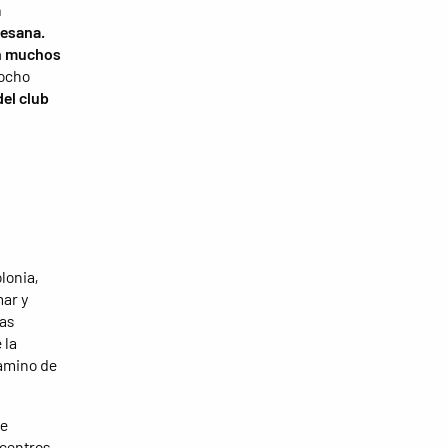
a
resana.
en muchos
 ocho
el club
lonia,
mar y
ras
 la
camino de
de
 centros.