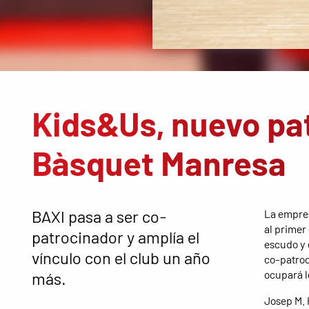
Kids&Us, nuevo pat
Bàsquet Manresa
BAXI pasa a ser co-
La empres
al primer
patrocinador y amplía el
escudo y 
vínculo con el club un año
co-patroc
ocupará lo
más.
Josep M. 