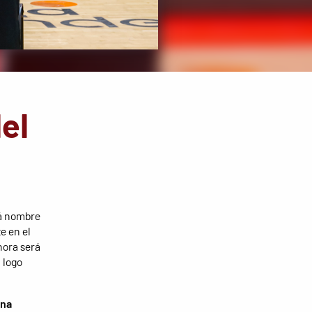
el
rá nombre
e en el
hora será
 logo
una