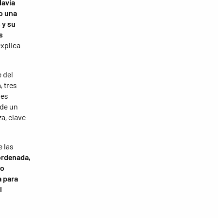
davía
o una
 y su
s
explica
e del
, tres
nes
 de un
a, clave
e las
ordenada,
vo
a para
l