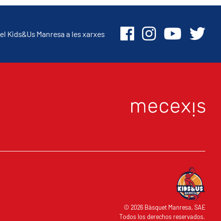
el Kids&Us Manresa a les xarxes
O
© 2026 Bàsquet Manresa, SAE
Todos los derechos reservados.