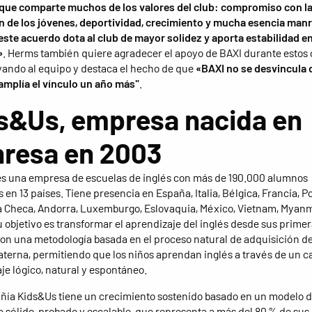
que comparte muchos de los valores del club: compromiso con l
 de los jóvenes, deportividad, crecimiento y mucha esencia man
ste acuerdo dota al club de mayor solidez y aporta estabilidad 
»
. Herms también quiere agradecer el apoyo de BAXI durante estos
ando al equipo y destaca el hecho de que
«BAXI no se desvincula d
amplía el vínculo un año más"
.
s&Us, empresa nacida en
resa en 2003
s una empresa de escuelas de inglés con más de 190.000 alumnos
 en 13 países. Tiene presencia en España, Italia, Bélgica, Francia, Po
 Checa, Andorra, Luxemburgo, Eslovaquia, México, Vietnam, Myan
 objetivo es transformar el aprendizaje del inglés desde sus prime
on una metodología basada en el proceso natural de adquisición de
terna, permitiendo que los niños aprendan inglés a través de un 
je lógico, natural y espontáneo.
ía Kids&Us tiene un crecimiento sostenido basado en un modelo 
a sólido, probado y escalable, que representa a más del 80 % de sus