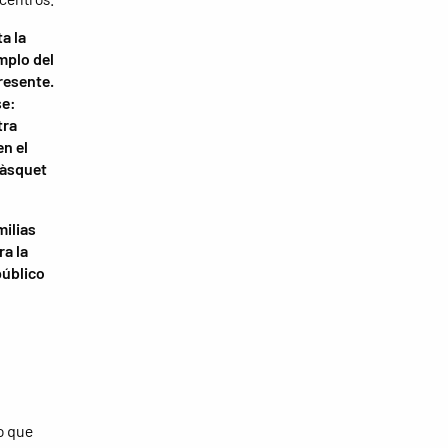
a la
mplo del
resente.
se:
tra
n el
Bàsquet
milias
ra la
público
o que