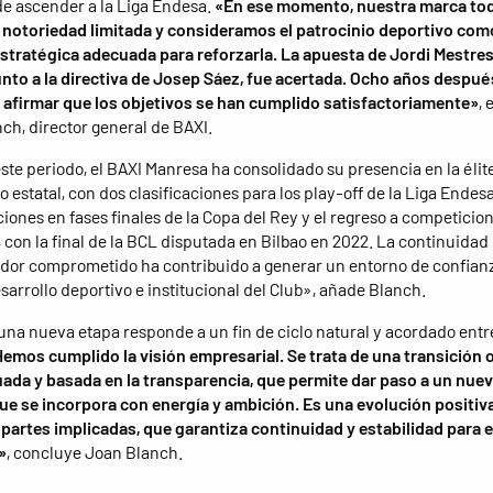
e ascender a la Liga Endesa.
«En ese momento, nuestra marca to
 notoriedad limitada y consideramos el patrocinio deportivo com
stratégica adecuada para reforzarla. La apuesta de Jordi Mestres
unto a la directiva de Josep Sáez, fue acertada. Ocho años despué
firmar que los objetivos se han cumplido satisfactoriamente»
, 
ch, director general de BAXI.
ste periodo, el BAXI Manresa ha consolidado su presencia en la élit
 estatal, con dos clasificaciones para los play-off de la Liga Endesa
ciones en fases finales de la Copa del Rey y el regreso a competicio
 con la final de la BCL disputada en Bilbao en 2022. La continuidad
dor comprometido ha contribuido a generar un entorno de confianz
esarrollo deportivo e institucional del Club», añade Blanch.
 una nueva etapa responde a un fin de ciclo natural y acordado entr
emos cumplido la visión empresarial. Se trata de una transición 
da y basada en la transparencia, que permite dar paso a un nue
ue se incorpora con energía y ambición. Es una evolución positiv
 partes implicadas, que garantiza continuidad y estabilidad para e
»
, concluye Joan Blanch.