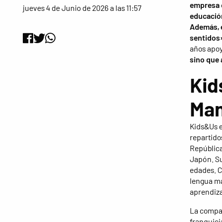
empresa 
jueves 4 de Junio de 2026 a las 11:57
educación
Además, e
sentidos
años apoy
sino que 
Kid
Man
Kids&Us e
repartidos
República
Japón. Su
edades. C
lengua ma
aprendiza
La compañ
franquici