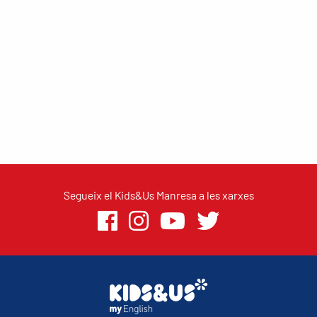
Segueix el Kids&Us Manresa a les xarxes