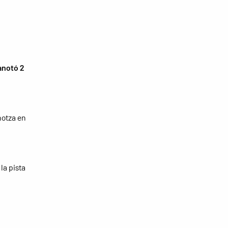
anotó 2
notza en
la pista