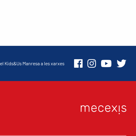
el Kids&Us Manresa a les xarxes