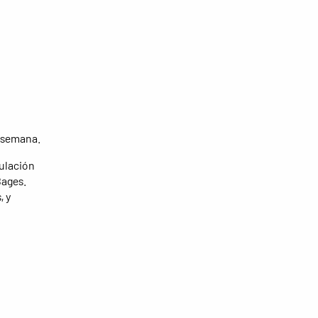
a semana.
culación
Bages.
, y