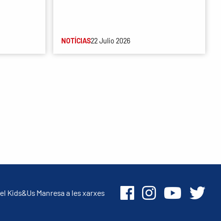
NOTÍCIAS
22 Julio 2026
el Kids&Us Manresa a les xarxes