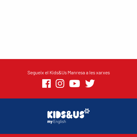
Segueix el Kids&Us Manresa a les xarxes