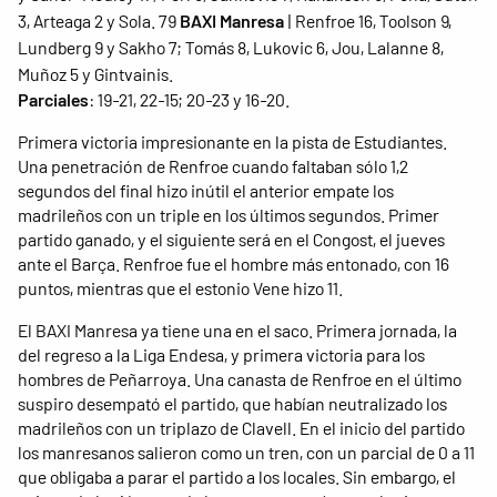
3, Arteaga 2 y Sola.
79
BAXI Manresa
| Renfroe 16, Toolson 9,
Lundberg 9 y Sakho 7; Tomás 8, Lukovic 6, Jou, Lalanne 8,
Muñoz 5 y Gintvainis.
Parciales
: 19-21, 22-15; 20-23 y 16-20.
Primera victoria impresionante en la pista de Estudiantes.
Una penetración de Renfroe cuando faltaban sólo 1,2
segundos del final hizo inútil el anterior empate los
madrileños con un triple en los últimos segundos. Primer
partido ganado, y el siguiente será en el Congost, el jueves
ante el Barça. Renfroe fue el hombre más entonado, con 16
puntos, mientras que el estonio Vene hizo 11.
El BAXI Manresa ya tiene una en el saco. Primera jornada, la
del regreso a la Liga Endesa, y primera victoria para los
hombres de Peñarroya. Una canasta de Renfroe en el último
suspiro desempató el partido, que habían neutralizado los
madrileños con un triplazo de Clavell. En el inicio del partido
los manresanos salieron como un tren, con un parcial de 0 a 11
que obligaba a parar el partido a los locales. Sin embargo, el