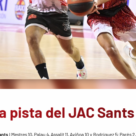
la pista del JAC Sants
ants
I Mestres 10, Palau 4, Assalit 11, Aviñoa 10 y Rodríguez 5; Parés 2