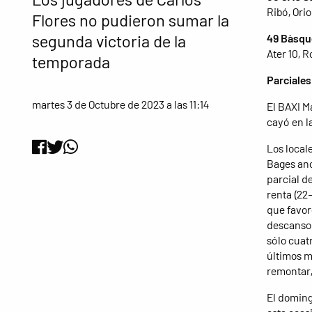
Ribó, Orio
Flores no pudieron sumar la
segunda victoria de la
49 Bàsqu
Ater 10, R
temporada
Parciales
martes 3 de Octubre de 2023 a las 11:14
El BAXI M
cayó en l
Los local
Bages ano
parcial d
renta (22
que favor
descanso 
sólo cuat
últimos m
remontar, 
El doming