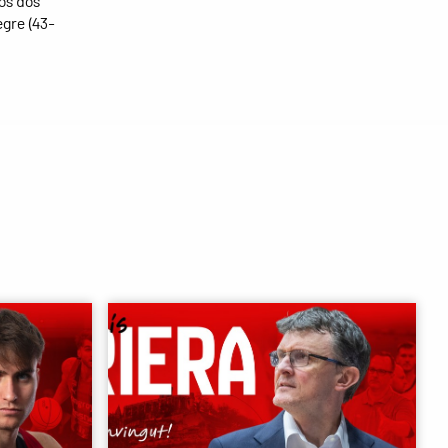
los dos
egre (43-