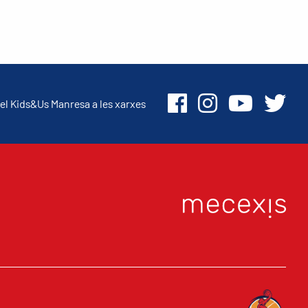
el Kids&Us Manresa a les xarxes