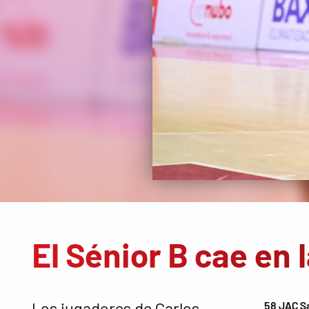
El Sénior B cae en 
Los jugadores de Carlos
58 JAC S