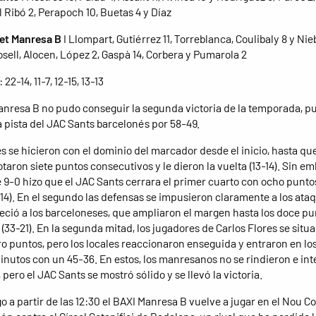
l Ribó 2, Perapoch 10, Buetas 4 y Díaz
et Manresa B
I Llompart, Gutiérrez 11, Torreblanca, Coulibaly 8 y Nieb
osell, Alocen, López 2, Gaspà 14, Corbera y Pumarola 2
: 22-14, 11-7, 12-15, 13-13
anresa B no pudo conseguir la segunda victoria de la temporada, p
a pista del JAC Sants barcelonés por 58-49.
es se hicieron con el dominio del marcador desde el inicio, hasta que
taron siete puntos consecutivos y le dieron la vuelta (13-14). Sin e
e 9-0 hizo que el JAC Sants cerrara el primer cuarto con ocho punto
-14). En el segundo las defensas se impusieron claramente a los ataq
eció a los barceloneses, que ampliaron el margen hasta los doce pu
(33-21). En la segunda mitad, los jugadores de Carlos Flores se situa
ro puntos, pero los locales reaccionaron enseguida y entraron en los
inutos con un 45-36. En estos, los manresanos no se rindieron e in
pero el JAC Sants se mostró sólido y se llevó la victoria.
o a partir de las 12:30 el BAXI Manresa B vuelve a jugar en el Nou C