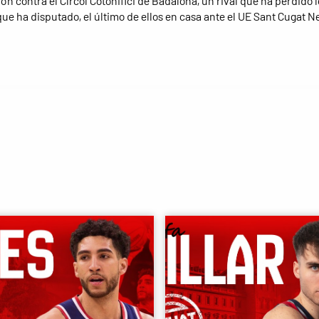
ón contra el Círcol Cotonifici de Badalona, un rival que ha perdido 
que ha disputado, el último de ellos en casa ante el UE Sant Cugat N