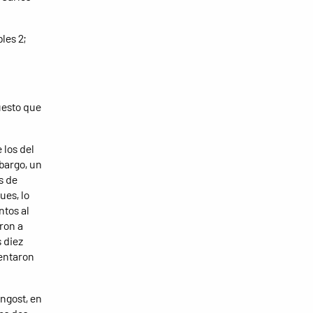
les 2;
uesto que
 los del
mbargo, un
s de
ues, lo
ntos al
ron a
 diez
tentaron
ongost, en