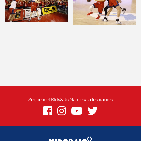
Segueix el Kids&Us Manresa a les xarxes