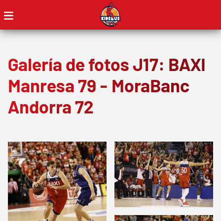
Galería de fotos J17: BAXI
Manresa 79 - MoraBanc
Andorra 72