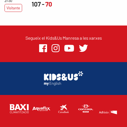
21:30
107
70
Visitante
Segueix el Kids&Us Manresa a les xarxes