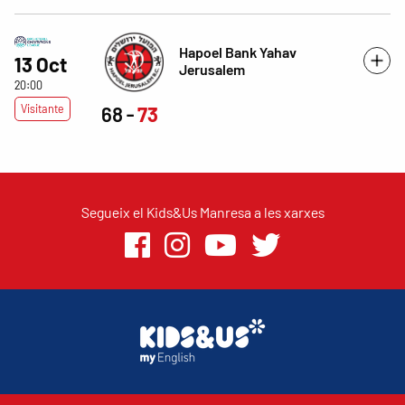
Hapoel Bank Yahav
13 Oct
Jerusalem
20:00
Visitante
68
73
Segueix el Kids&Us Manresa a les xarxes