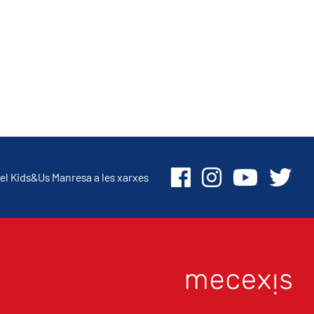
el Kids&Us Manresa a les xarxes