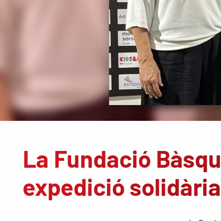
La Fundació Bàsqu
expedició solidàri