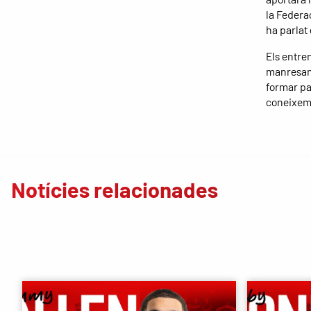
la Federa
ha parlat
Els entre
manresans
formar pa
coneixem
Notícies relacionades