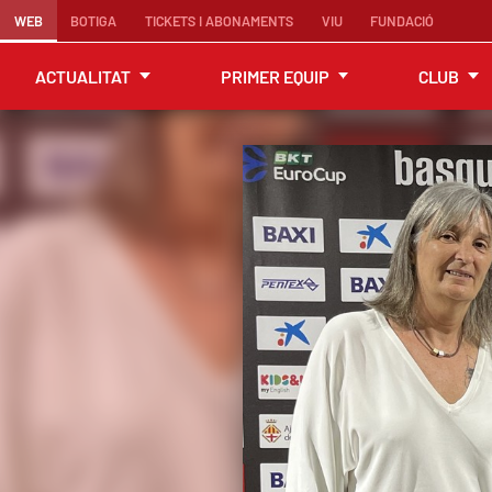
WEB
BOTIGA
TICKETS I ABONAMENTS
VIU
FUNDACIÓ
ACTUALITAT
PRIMER EQUIP
CLUB