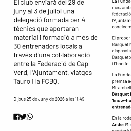
El club enviarà del 29 de
La Fundac
mes, amb 
juny al 3 de juliol una
federació 
delegació formada per 4
l'Ajuntame
coneixeme
tècnics que aportaran
material i formació a més de
El proper
Bàsquet M
30 entrenadors locals a
disposats
través d'una col·laboració
Basquetbo
entre la Federació de Cap
i l'han fet
Verd, l'Ajuntament, viatges
La Fundac
Tauro i la FCBQ.
premsa aq
Mirambell
Bàsquet M
Dijous 25 de Juny de 2026 a les 11:49
'know-how
entrenad
En la rod
Ander Mi
aportarà l