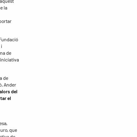
'aquest
e la
portar
 Fundació
i
ana de
iniciativa
a de
ió, Ander
alors del
tar el
esa,
auro, que
ectiva de