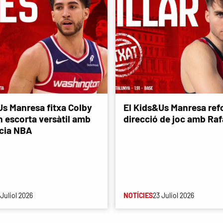
Us Manresa fitxa Colby
El Kids&Us Manresa refo
n escorta versàtil amb
direcció de joc amb Rafa
cia NBA
 Juliol 2026
NOTÍCIES
23 Juliol 2026