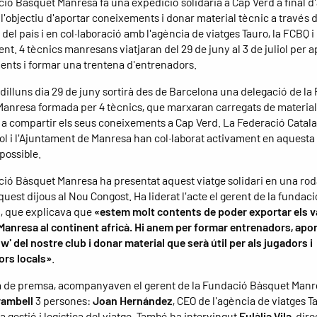
ió Bàsquet Manresa fa una expedició solidària a Cap Verd a final d
l'objectiu d'aportar coneixements i donar material tècnic a través d
del país i en col·laboració amb l'agència de viatges Tauro, la FCBQ i
nt. 4 tècnics manresans viatjaran del 29 de juny al 3 de juliol per a
nts i formar una trentena d'entrenadors.
 dilluns dia 29 de juny sortirà des de Barcelona una delegació de la
anresa formada per 4 tècnics, que marxaran carregats de material 
 a compartir els seus coneixements a Cap Verd. La Federació Catal
l i l'Ajuntament de Manresa han col·laborat activament en aquesta 
 possible.
ió Bàsquet Manresa ha presentat aquest viatge solidari en una rod
uest dijous al Nou Congost. Ha liderat l'acte el gerent de la fundac
, que explicava que
«estem molt contents de poder exportar els v
anresa al continent africà. Hi anem per formar entrenadors, apor
' del nostre club i donar material que serà útil per als jugadors i
ors locals»
.
a de premsa, acompanyaven el gerent de la Fundació Bàsquet Manr
rambell
3 persones:
Joan Hernández
, CEO de l'agència de viatges T
a gestió i logística del viatge. També ha intervingut
Eulàlia Vila
, dir