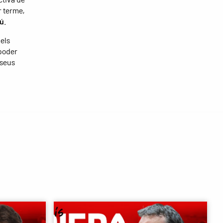
r terme,
ú
.
els
 poder
 seus