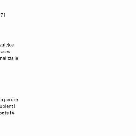
7 i
zulejos
fases
nalitza la
 va perdre
uplent i
bots i 4