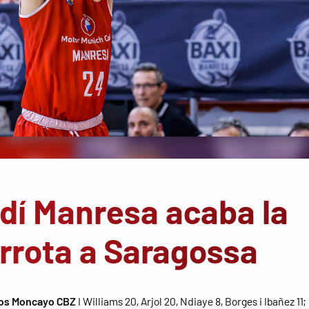
dí Manresa acaba la
rota a Saragossa
jos Moncayo CBZ
I Williams 20, Arjol 20, Ndiaye 8, Borges i Ibañez 11;