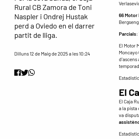
Verlasevic
Rural CB Zamora de Toni
Naspler i Ondrej Hustak
66 Motor
Bergseng 
perd a Oviedo en el darrer
partit de lliga.
Parcials
:
El Motor 
Moncayo C
Dilluns 12 de Maig de 2025 a les 10:24
d'ascens a
temporad
Estadístic
El C
El Caja R
a la pist
va disput
assistèn
Estadístic