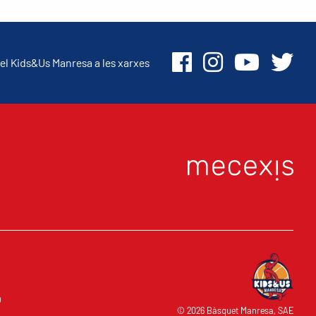
el Kids&Us Manresa a les xarxes
O
© 2026 Bàsquet Manresa, SAE