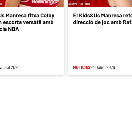
Us Manresa fitxa Colby
El Kids&Us Manresa refo
n escorta versàtil amb
direcció de joc amb Rafa
cia NBA
 Juliol 2026
NOTÍCIES
23 Juliol 2026