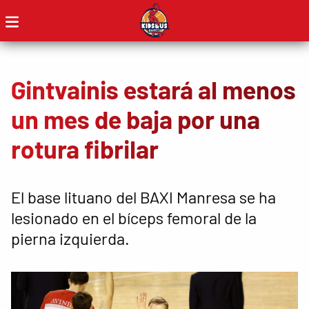
Gintvainis estará al menos
un mes de baja por una
rotura fibrilar
El base lituano del BAXI Manresa se ha
lesionado en el bíceps femoral de la
pierna izquierda.