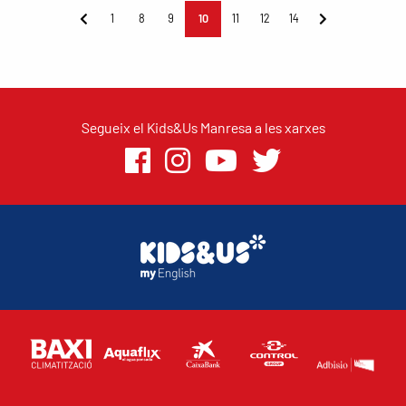
1
8
9
10
11
12
14
Segueix el Kids&Us Manresa a les xarxes