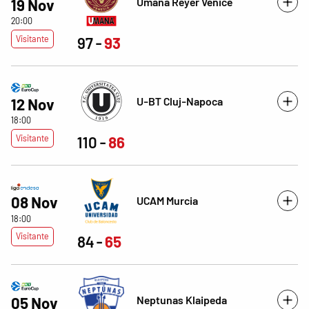
Umana Reyer Venice
19 Nov
20:00
Visitante
97
93
U-BT Cluj-Napoca
12 Nov
18:00
Visitante
110
86
08 Nov
UCAM Murcia
18:00
Visitante
84
65
Neptunas Klaipeda
05 Nov