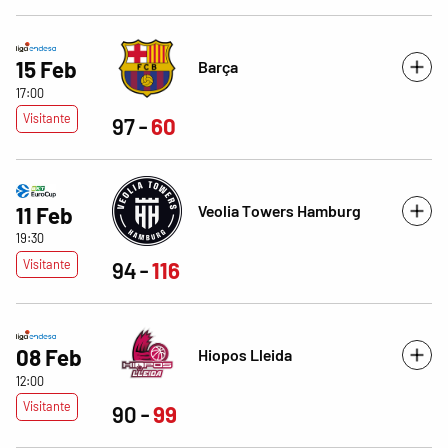
15 Feb
Barça
17:00
Visitante
97
60
Veolia Towers Hamburg
11 Feb
19:30
Visitante
94
116
08 Feb
Hiopos Lleida
12:00
Visitante
90
99