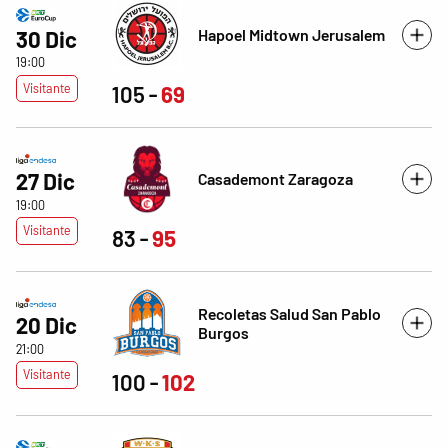
Hapoel Midtown Jerusalem
30 Dic
19:00
Visitante
105
69
27 Dic
Casademont Zaragoza
19:00
Visitante
83
95
Recoletas Salud San Pablo
20 Dic
Burgos
21:00
Visitante
100
102