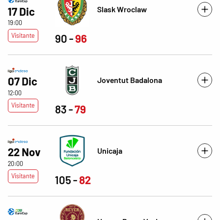
Slask Wroclaw
17 Dic
19:00
Visitante
90
96
07 Dic
Joventut Badalona
12:00
Visitante
83
79
22 Nov
Unicaja
20:00
Visitante
105
82