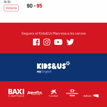
18:30
90
95
Visitante
Segueix el Kids&Us Manresa a les xarxes