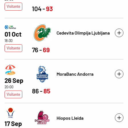
Visitante
104
93
Cedevita Olimpija Ljubljana
01 Oct
18:30
Visitante
76
69
MoraBanc Andorra
26 Sep
20:00
86
85
Visitante
Hiopos Lleida
17 Sep