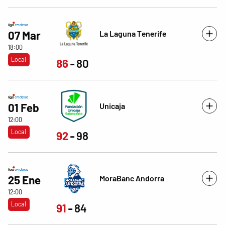
La Laguna Tenerife
07 Mar
18:00
Local
86
80
Unicaja
01 Feb
12:00
Local
92
98
MoraBanc Andorra
25 Ene
12:00
Local
91
84