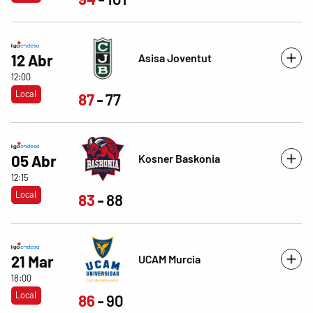
Asisa Joventut
12 Abr
12:00
Local
87
77
Kosner Baskonia
05 Abr
12:15
Local
83
88
UCAM Murcia
21 Mar
18:00
Local
86
90