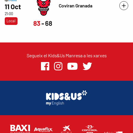
Coviran Granada
11 Oct
21:00
Local
83
68
Segueix el Kids&Us Manresa a les xarxes