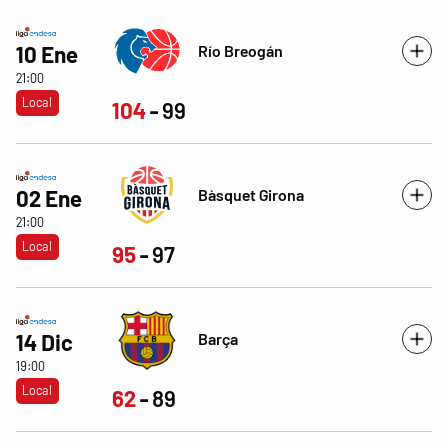
Río Breogán
10 Ene
21:00
Local
104
99
Bàsquet Girona
02 Ene
21:00
Local
95
97
Barça
14 Dic
19:00
Local
62
89