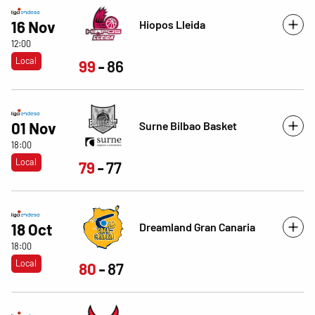
Hiopos Lleida
16 Nov
12:00
Local
99
86
Surne Bilbao Basket
01 Nov
18:00
Local
79
77
Dreamland Gran Canaria
18 Oct
18:00
Local
80
87