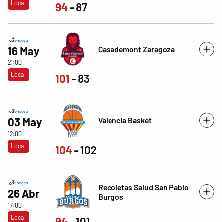
Local
94
87
Casademont Zaragoza
16 May
21:00
Local
101
83
Valencia Basket
03 May
12:00
Local
104
102
Recoletas Salud San Pablo
26 Abr
Burgos
17:00
Local
94
101